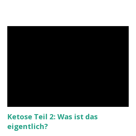
Bau- und Brennstoffe zugeführt werden, läuft die Autophagie
aber nur auf basalem Niveau. Will man die Autophagie
steigern und damit den Körper regenerieren, ist eine Ketose
unter Verzicht auf Nahrung nötig: das Fasten . Eine wichtige
Rolle in diesem Zusammenhang spielt das Insulin. Bildquelle
Unser Körper ist dafür gemacht, auch in Hungerzeiten zu
überleben. Wäre es nicht so, wäre der Mensch längst
ausgestorben. Unsere Vorfahren hatten die längste Zeit
keinen Kühlschrank und Nahrung konnte nur bedingt haltbar
gemacht werden. Insbesondere zu Zeiten der Jäger und
Sammler mus...
Ketose Teil 2: Was ist das
eigentlich?