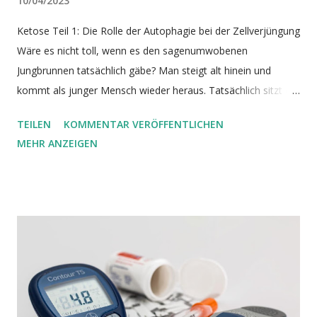
10/04/2023
Ketose Teil 1: Die Rolle der Autophagie bei der Zellverjüngung
Wäre es nicht toll, wenn es den sagenumwobenen
Jungbrunnen tatsächlich gäbe? Man steigt alt hinein und
kommt als junger Mensch wieder heraus. Tatsächlich sitzt ein
solcher Jungbrunnen in unseren Körperzellen und hält uns
TEILEN
KOMMENTAR VERÖFFENTLICHEN
lange fit ( Aman et al, 2021 ). Hätten wir ihn nicht, würden wir
MEHR ANZEIGEN
viel früher altern und sterben. Durch unseren heutigen
Lebensstil schaden wir jedoch unserem Jungbrunnen. Das
fatale Ergebnis: gerade wenn wir altern und ihn am meisten
bräuchten, verliert er durch unser eigenes Zutun mehr und
mehr an Kraft. Dieser Jungbrunnen ist die Autophagie (
Madeo et al, 2015 , Wong et al, 2015 ). Steuern können wir
die Autophagie durch Ketose. Bildquelle Während des
normalen Stoffwechsels fallen in unseren Zellen Endprodukte
an, die uns schaden. Zusätzlich schädigt oxidativer Stress