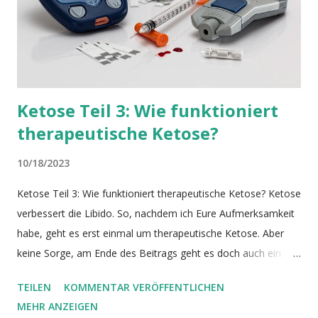
unsere zellulären Bestandteile wie z.B. Proteine und kleine
Organelle innerhalb der Zellen. Diese Endprodukte und gesc...
Ketose Teil 3: Wie funktioniert
therapeutische Ketose?
10/18/2023
Ketose Teil 3: Wie funktioniert therapeutische Ketose? Ketose
verbessert die Libido. So, nachdem ich Eure Aufmerksamkeit
habe, geht es erst einmal um therapeutische Ketose. Aber
keine Sorge, am Ende des Beitrags geht es doch auch ein
bisschen um die Libido. Ketose ist ein Zustand, der sowohl
TEILEN
KOMMENTAR VERÖFFENTLICHEN
zur Energiegewinnung, wie auch für Reparaturprozesse
MEHR ANZEIGEN
genutzt werden kann. Solange dem Körper (auch in Ketose)