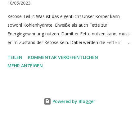
10/05/2023
Ketose Teil 2: Was ist das eigentlich? Unser Körper kann
sowohl Kohlenhydrate, Eiweiße als auch Fette zur
Energiegewinnung nutzen. Damit er Fette nutzen kann, muss
er im Zustand der Ketose sein. Dabei werden die Fette in
Ketonkörper umgewandelt, die dann verstoffwechselt
TEILEN
KOMMENTAR VERÖFFENTLICHEN
werden. Die Ketose ist eine Form der Energiegewinnung, die
MEHR ANZEIGEN
eine Alternative zum Zuckerstoffwechsel darstellt. Ketose zu
erreichen ist jedoch schwieriger, als man denkt. Bildquelle Wie
in Teil 1 schon geschrieben, stellen Kohlenhydrate und Zucker
keine Bausteine für unseren Körper dar. Sie sind im
Powered by Blogger
Gegensatz zu Fetten und Eiweißen reine Energieträger. Daher
verwendet der Körper Kohlenhydrate bevorzugt zur
Energiegewinnung, da er sie sonst nicht verwenden kann.
Fette und Eiweiße werden nur dann zur Energiegewinnung
verwendet, wenn keine Kohlenhydrate oder Zucker vorliegen.