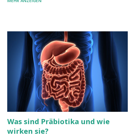
MEHR ANZEIGEN
haben Wissenschaftler am Wake Forest Baptist Medical
Center erklärt, wie es zu diesem Schmerz kommt. Konsumiert
man kalte Getränke oder Eis, kühlt dies am Ende des Rachens
die Kopfschlagader, die das Gehirn versorgt und die vordere
Gehirnschlagader. Dwayne Godwin erklärt, dass das Gehirn
keine schnellen Änderungen mag und daher führt der
entstehende Kältekopfschmerz dazu, dass wir das Essen
einstellen oder verlangsamen. Obwohl das Gehirn selbst
keinen Schmerz empfinden kann, fühlen Rezeptoren an der
Oberfläche des Gehirns in dem Bereich, an dem sich die
Schlagadern treffen, die Temperaturänderung. Dies führt zu
einer Erweiterung gefolgt von einer K...
Was sind Präbiotika und wie
wirken sie?