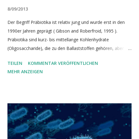
8/09/2013
Der Begriff Präbiotika ist relativ jung und wurde erst in den
1990er Jahren geprägt ( Gibson and Roberfroid, 1995 ).
Präbiotika sind kurz- bis mittellange Kohlenhydrate
(Oligosaccharide), die zu den Ballaststoffen gehören, aber
nicht alle Ballaststoffe sind Präbiotika. Um als Präbiotika
TEILEN
KOMMENTAR VERÖFFENTLICHEN
eingestuft zu werden, müssen Ballaststoffe folgende Kriterien
MEHR ANZEIGEN
erfüllen: 1. Sie sind resistent gegenüber dem Magensaft und
den Enzymen des oberen Verdauungstraktes, 2. sie sind
fermentierbar durch die Darmbakterien und 3. sie stimulieren
das Wachstum und die Aktivität der Darmbakterien im Sinne
von Gesundheit und Wohlbefinden ( Slavin, 2013 ).
Voraussetzung für die Wirksamkeit von Präbiotika ist
allerdings immer die Präsenz der durch Präbiotika
geförderten Mikroorganismen. Sonst läuft deren Verzehr ins