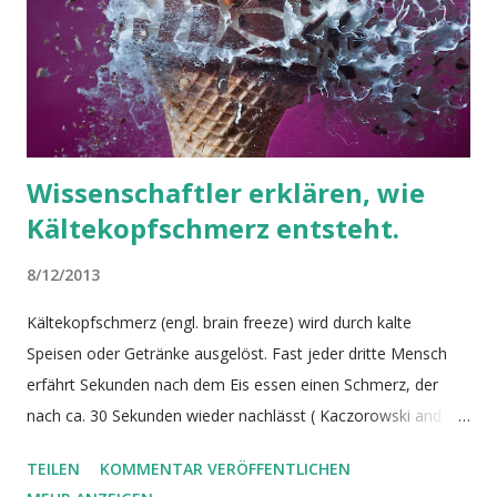
Wissenschaftler erklären, wie
Kältekopfschmerz entsteht.
8/12/2013
Kältekopfschmerz (engl. brain freeze) wird durch kalte
Speisen oder Getränke ausgelöst. Fast jeder dritte Mensch
erfährt Sekunden nach dem Eis essen einen Schmerz, der
nach ca. 30 Sekunden wieder nachlässt ( Kaczorowski and
Kaczorowski, 2002 ). Auch durch Eintauchen des Gesichts in
TEILEN
KOMMENTAR VERÖFFENTLICHEN
sehr kaltes Wasser kann man dieses Gefühl auslösen. Nun