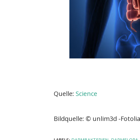
Quelle:
Science
Bildquelle: © unlim3d -Fotoli
LABELS:
DARMBAKTERIEN
DARMFLORA