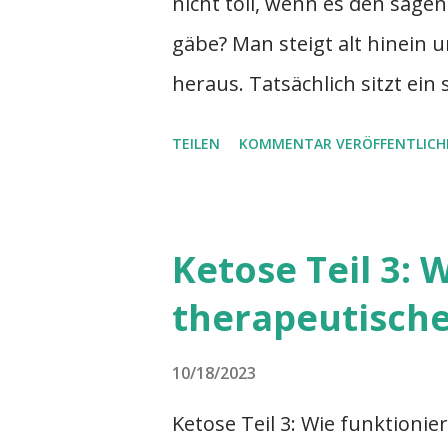
nicht toll, wenn es den sa
gäbe? Man steigt alt hinein
heraus. Tatsächlich sitzt ei
Körperzellen und hält uns lang
TEILEN
KOMMENTAR VERÖFFENTLICH
nicht, würden wir viel frühe
heutigen Lebensstil schaden
fatale Ergebnis: gerade wenn
Ketose Teil 3: 
bräuchten, verliert er durc
therapeutische
Kraft. Dieser Jungbrunnen ist
Wong et al, 2015 ). Steuern 
10/18/2023
Bildquelle Während des norma
Ketose Teil 3: Wie funktionie
Zellen Endprodukte an, die u