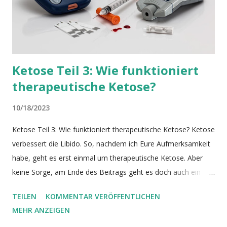
Organelle innerhalb der Zellen. Diese Endprodukte und gesc...
Ketose Teil 3: Wie funktioniert
therapeutische Ketose?
10/18/2023
Ketose Teil 3: Wie funktioniert therapeutische Ketose? Ketose
verbessert die Libido. So, nachdem ich Eure Aufmerksamkeit
habe, geht es erst einmal um therapeutische Ketose. Aber
keine Sorge, am Ende des Beitrags geht es doch auch ein
bisschen um die Libido. Ketose ist ein Zustand, der sowohl
TEILEN
KOMMENTAR VERÖFFENTLICHEN
zur Energiegewinnung, wie auch für Reparaturprozesse
MEHR ANZEIGEN
genutzt werden kann. Solange dem Körper (auch in Ketose)