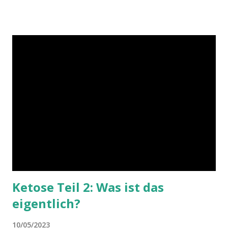
Bau- und Brennstoffe zugeführt werden, läuft die Autophagie
aber nur auf basalem Niveau. Will man die Autophagie
steigern und damit den Körper regenerieren, ist eine Ketose
unter Verzicht auf Nahrung nötig: das Fasten . Eine wichtige
Rolle in diesem Zusammenhang spielt das Insulin. Bildquelle
Unser Körper ist dafür gemacht, auch in Hungerzeiten zu
überleben. Wäre es nicht so, wäre der Mensch längst
ausgestorben. Unsere Vorfahren hatten die längste Zeit
keinen Kühlschrank und Nahrung konnte nur bedingt haltbar
gemacht werden. Insbesondere zu Zeiten der Jäger und
Sammler mus...
Ketose Teil 2: Was ist das
eigentlich?
10/05/2023