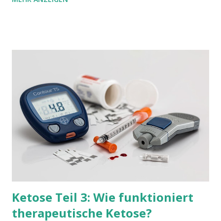
viel früher altern und sterben. Durch unseren heutigen
Lebensstil schaden wir jedoch unserem Jungbrunnen. Das
fatale Ergebnis: gerade wenn wir altern und ihn am meisten
bräuchten, verliert er durch unser eigenes Zutun mehr und
mehr an Kraft. Dieser Jungbrunnen ist die Autophagie (
Madeo et al, 2015 , Wong et al, 2015 ). Steuern können wir
die Autophagie durch Ketose. Bildquelle Während des
normalen Stoffwechsels fallen in unseren Zellen Endprodukte
an, die uns schaden. Zusätzlich schädigt oxidativer Stress
unsere zellulären Bestandteile wie z.B. Proteine und kleine
Organelle innerhalb der Zellen. Diese Endprodukte und gesc...
Ketose Teil 3: Wie funktioniert
therapeutische Ketose?