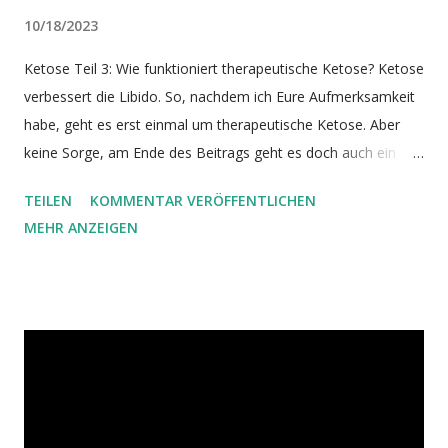
10/18/2023
Ketose Teil 3: Wie funktioniert therapeutische Ketose? Ketose
verbessert die Libido. So, nachdem ich Eure Aufmerksamkeit
habe, geht es erst einmal um therapeutische Ketose. Aber
keine Sorge, am Ende des Beitrags geht es doch auch ein
bisschen um die Libido. Ketose ist ein Zustand, der sowohl
TEILEN
KOMMENTAR VERÖFFENTLICHEN
zur Energiegewinnung, wie auch für Reparaturprozesse
MEHR ANZEIGEN
genutzt werden kann. Solange dem Körper (auch in Ketose)
Bau- und Brennstoffe zugeführt werden, läuft die Autophagie
aber nur auf basalem Niveau. Will man die Autophagie
steigern und damit den Körper regenerieren, ist eine Ketose
unter Verzicht auf Nahrung nötig: das Fasten . Eine wichtige
Rolle in diesem Zusammenhang spielt das Insulin. Bildquelle
Unser Körper ist dafür gemacht, auch in Hungerzeiten zu
überleben. Wäre es nicht so, wäre der Mensch längst