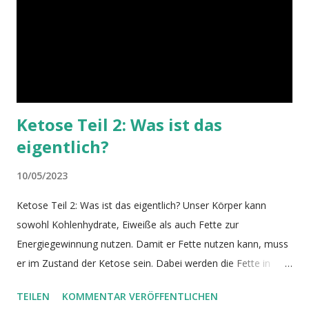
ausgestorben. Unsere Vorfahren hatten die längste Zeit
keinen Kühlschrank und Nahrung konnte nur bedingt haltbar
gemacht werden. Insbesondere zu Zeiten der Jäger und
Sammler mus...
Ketose Teil 2: Was ist das
eigentlich?
10/05/2023
Ketose Teil 2: Was ist das eigentlich? Unser Körper kann
sowohl Kohlenhydrate, Eiweiße als auch Fette zur
Energiegewinnung nutzen. Damit er Fette nutzen kann, muss
er im Zustand der Ketose sein. Dabei werden die Fette in
Ketonkörper umgewandelt, die dann verstoffwechselt
TEILEN
KOMMENTAR VERÖFFENTLICHEN
werden. Die Ketose ist eine Form der Energiegewinnung, die