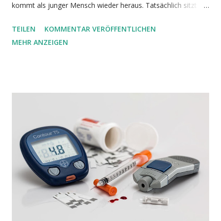
kommt als junger Mensch wieder heraus. Tatsächlich sitzt ein
solcher Jungbrunnen in unseren Körperzellen und hält uns
TEILEN
KOMMENTAR VERÖFFENTLICHEN
lange fit ( Aman et al, 2021 ). Hätten wir ihn nicht, würden wir
MEHR ANZEIGEN
viel früher altern und sterben. Durch unseren heutigen
Lebensstil schaden wir jedoch unserem Jungbrunnen. Das
fatale Ergebnis: gerade wenn wir altern und ihn am meisten
bräuchten, verliert er durch unser eigenes Zutun mehr und
mehr an Kraft. Dieser Jungbrunnen ist die Autophagie (
Madeo et al, 2015 , Wong et al, 2015 ). Steuern können wir
die Autophagie durch Ketose. Bildquelle Während des
normalen Stoffwechsels fallen in unseren Zellen Endprodukte
an, die uns schaden. Zusätzlich schädigt oxidativer Stress
unsere zellulären Bestandteile wie z.B. Proteine und kleine
Organelle innerhalb der Zellen. Diese Endprodukte und gesc...