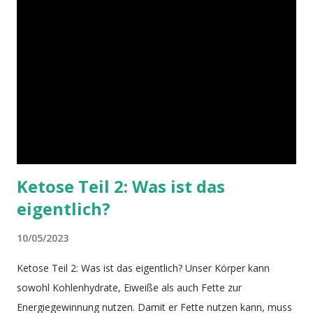
Rolle in diesem Zusammenhang spielt das Insulin. Bildquelle
Unser Körper ist dafür gemacht, auch in Hungerzeiten zu
überleben. Wäre es nicht so, wäre der Mensch längst
ausgestorben. Unsere Vorfahren hatten die längste Zeit
keinen Kühlschrank und Nahrung konnte nur bedingt haltbar
gemacht werden. Insbesondere zu Zeiten der Jäger und
Sammler mus...
Ketose Teil 2: Was ist das
eigentlich?
10/05/2023
Ketose Teil 2: Was ist das eigentlich? Unser Körper kann
sowohl Kohlenhydrate, Eiweiße als auch Fette zur
Energiegewinnung nutzen. Damit er Fette nutzen kann, muss