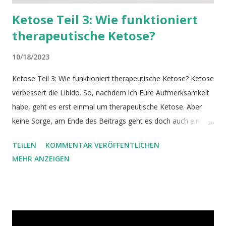
Ketose Teil 3: Wie funktioniert
therapeutische Ketose?
10/18/2023
Ketose Teil 3: Wie funktioniert therapeutische Ketose? Ketose
verbessert die Libido. So, nachdem ich Eure Aufmerksamkeit
habe, geht es erst einmal um therapeutische Ketose. Aber
keine Sorge, am Ende des Beitrags geht es doch auch ein
bisschen um die Libido. Ketose ist ein Zustand, der sowohl
TEILEN
KOMMENTAR VERÖFFENTLICHEN
zur Energiegewinnung, wie auch für Reparaturprozesse
MEHR ANZEIGEN
genutzt werden kann. Solange dem Körper (auch in Ketose)
Bau- und Brennstoffe zugeführt werden, läuft die Autophagie
aber nur auf basalem Niveau. Will man die Autophagie
steigern und damit den Körper regenerieren, ist eine Ketose
unter Verzicht auf Nahrung nötig: das Fasten . Eine wichtige