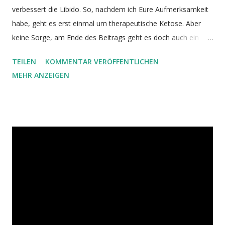
verbessert die Libido. So, nachdem ich Eure Aufmerksamkeit
habe, geht es erst einmal um therapeutische Ketose. Aber
keine Sorge, am Ende des Beitrags geht es doch auch ein
bisschen um die Libido. Ketose ist ein Zustand, der sowohl
TEILEN
KOMMENTAR VERÖFFENTLICHEN
zur Energiegewinnung, wie auch für Reparaturprozesse
MEHR ANZEIGEN
genutzt werden kann. Solange dem Körper (auch in Ketose)
Bau- und Brennstoffe zugeführt werden, läuft die Autophagie
aber nur auf basalem Niveau. Will man die Autophagie
steigern und damit den Körper regenerieren, ist eine Ketose
unter Verzicht auf Nahrung nötig: das Fasten . Eine wichtige
Rolle in diesem Zusammenhang spielt das Insulin. Bildquelle
Unser Körper ist dafür gemacht, auch in Hungerzeiten zu
überleben. Wäre es nicht so, wäre der Mensch längst
ausgestorben. Unsere Vorfahren hatten die längste Zeit
keinen Kühlschrank und Nahrung konnte nur bedingt haltbar
gemacht werden. Insbesondere zu Zeiten der Jäger und