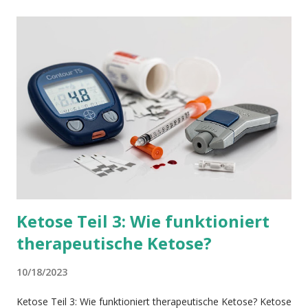
bräuchten, verliert er durch unser eigenes Zutun mehr und
mehr an Kraft. Dieser Jungbrunnen ist die Autophagie (
Madeo et al, 2015 , Wong et al, 2015 ). Steuern können wir
die Autophagie durch Ketose. Bildquelle Während des
normalen Stoffwechsels fallen in unseren Zellen Endprodukte
an, die uns schaden. Zusätzlich schädigt oxidativer Stress
unsere zellulären Bestandteile wie z.B. Proteine und kleine
Organelle innerhalb der Zellen. Diese Endprodukte und gesc...
Ketose Teil 3: Wie funktioniert
therapeutische Ketose?
10/18/2023
Ketose Teil 3: Wie funktioniert therapeutische Ketose? Ketose