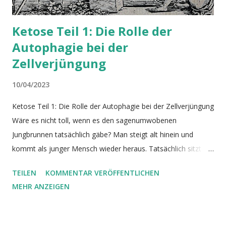
Ketose Teil 1: Die Rolle der
Autophagie bei der
Zellverjüngung
10/04/2023
Ketose Teil 1: Die Rolle der Autophagie bei der Zellverjüngung
Wäre es nicht toll, wenn es den sagenumwobenen
Jungbrunnen tatsächlich gäbe? Man steigt alt hinein und
kommt als junger Mensch wieder heraus. Tatsächlich sitzt ein
solcher Jungbrunnen in unseren Körperzellen und hält uns
TEILEN
KOMMENTAR VERÖFFENTLICHEN
lange fit ( Aman et al, 2021 ). Hätten wir ihn nicht, würden wir
MEHR ANZEIGEN
viel früher altern und sterben. Durch unseren heutigen
Lebensstil schaden wir jedoch unserem Jungbrunnen. Das
fatale Ergebnis: gerade wenn wir altern und ihn am meisten