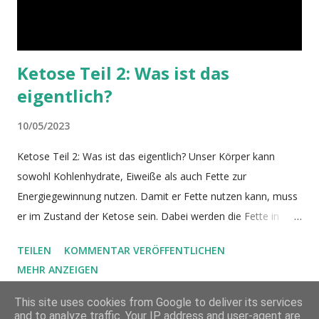
Sammler mus...
Ketose Teil 2: Was ist das
eigentlich?
10/05/2023
Ketose Teil 2: Was ist das eigentlich? Unser Körper kann
sowohl Kohlenhydrate, Eiweiße als auch Fette zur
Energiegewinnung nutzen. Damit er Fette nutzen kann, muss
er im Zustand der Ketose sein. Dabei werden die Fette in
Ketonkörper umgewandelt, die dann verstoffwechselt
TEILEN
KOMMENTAR VERÖFFENTLICHEN
werden. Die Ketose ist eine Form der Energiegewinnung, die
MEHR ANZEIGEN
eine Alternative zum Zuckerstoffwechsel darstellt. Ketose zu
erreichen ist jedoch schwieriger, als man denkt. Bildquelle Wie
This site uses cookies from Google to deliver its services
in Teil 1 schon geschrieben, stellen Kohlenhydrate und Zucker
and to analyze traffic. Your IP address and user-agent are